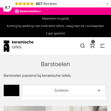
×
407
Reviews
9,7
Maatwerk mogelijk
Korting bij aankoop van meerdere tafels, vraag naar de voorwaarden
2 jaar garantie
0
Barstoelen
Barstoelen passend bij keramische tafels.
Sorteren