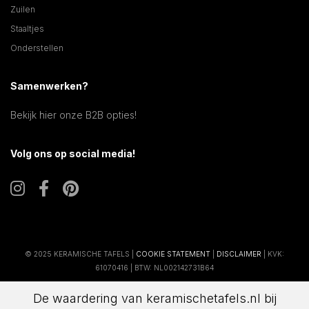
Zuilen
Staaltjes
Onderstellen
Samenwerken?
Bekijk hier onze B2B opties!
Volg ons op social media!
© 2025 KERAMISCHE TAFELS |
COOKIE STATEMENT
|
DISCLAIMER
| KVK:
61070416 | BTW: NL002142731B64
De waardering van keramischetafels.nl bij