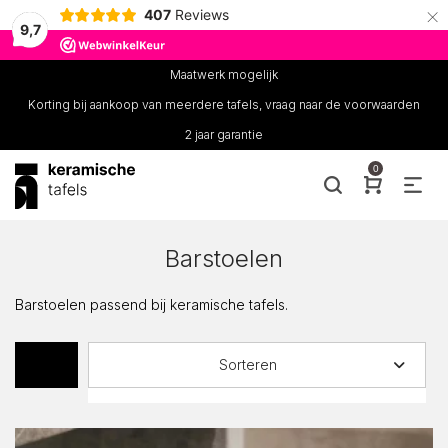
×
407
Reviews
9,7
Maatwerk mogelijk
Korting bij aankoop van meerdere tafels, vraag naar de voorwaarden
2 jaar garantie
0
Barstoelen
Barstoelen passend bij keramische tafels.
Sorteren