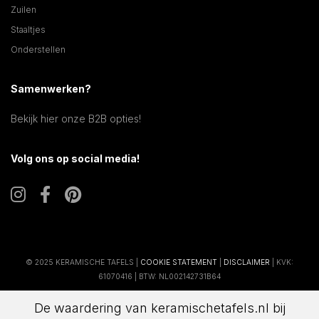
Zuilen
Staaltjes
Onderstellen
Samenwerken?
Bekijk hier onze B2B opties!
Volg ons op social media!
© 2025 KERAMISCHE TAFELS |
COOKIE STATEMENT
|
DISCLAIMER
| KVK:
61070416 | BTW: NL002142731B64
De waardering van keramischetafels.nl bij