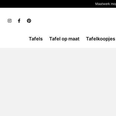
Maatwerk mog
Tafels
Tafel op maat
Tafelkoopjes