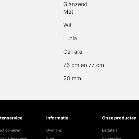
Glanzend
Mat
Wit
Lucia
Carrara
76 cm en 77 cm
20 mm
tenservice
Informatie
Onze producten
act opnemen
Over ons
Eettafels
llen & bezorgen
Blog
Salontafels