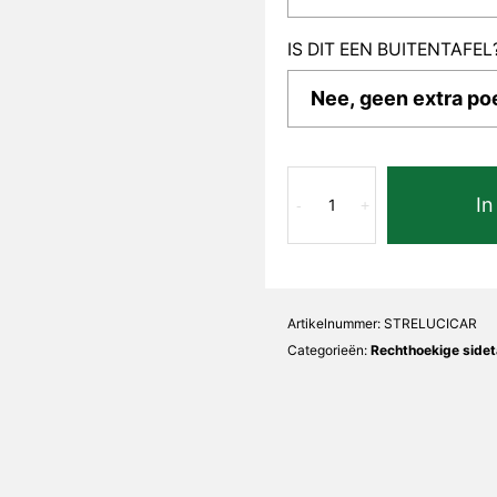
IS DIT EEN BUITENTAFEL
Carrara
In
Lucia
-
+
Recht
aantal
Artikelnummer:
STRELUCICAR
Categorieën:
Rechthoekige sidet