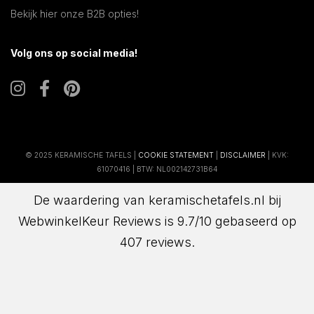
Bekijk hier onze B2B opties!
Volg ons op social media!
© 2025 KERAMISCHE TAFELS |
COOKIE STATEMENT
|
DISCLAIMER
| KVK:
61070416 | BTW: NL002142731B64
De waardering van keramischetafels.nl bij
WebwinkelKeur Reviews
is 9.7/10 gebaseerd op
407 reviews.