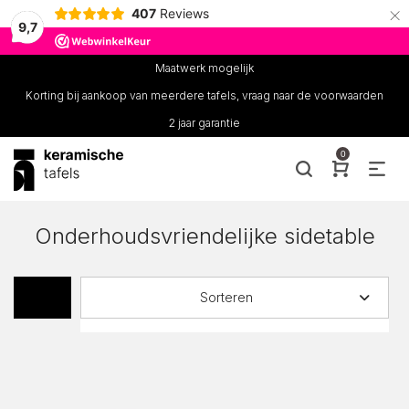
×
407
Reviews
9,7
Maatwerk mogelijk
Korting bij aankoop van meerdere tafels, vraag naar de voorwaarden
2 jaar garantie
0
Onderhoudsvriendelijke sidetable
Sorteren