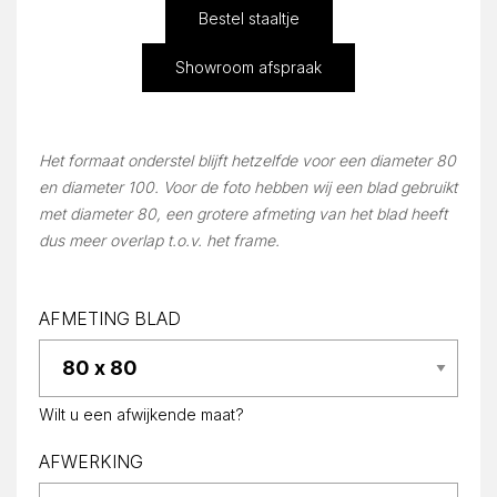
Bestel staaltje
Showroom afspraak
Het formaat onderstel blijft hetzelfde voor een diameter 80
en diameter 100. Voor de foto hebben wij een blad gebruikt
met diameter 80, een grotere afmeting van het blad heeft
dus meer overlap t.o.v. het frame.
AFMETING BLAD
Wilt u een afwijkende maat?
AFWERKING