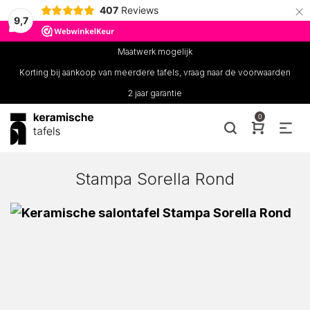
×
407
Reviews
9,7
Maatwerk mogelijk
Korting bij aankoop van meerdere tafels, vraag naar de voorwaarden
2 jaar garantie
0
Stampa Sorella Rond