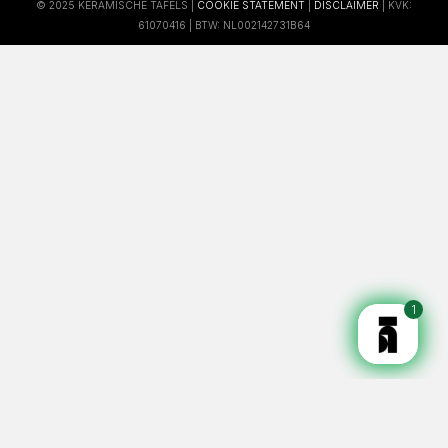
© 2025 KERAMISCHE TAFELS |
COOKIE STATEMENT
|
DISCLAIMER
| KVK:
61070416 | BTW: NL002142731B64
1