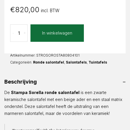
€
820,00
incl. BTW
Stampa
In winkelwagen
-
+
Sorella
Rond
aantal
Artikelnummer:
STROSOROSTA80804101
Categorieën:
Ronde salontafel
,
Salontafels
,
Tuintafels
Beschrijving
De
Stampa
Sorella
ronde
salontafel
is een zwarte
keramische salontafel met een beige ader en een staal matrix
onderstel. Deze salontafel heeft de uitstraling van een
marmeren salontafel, maar de voordelen van keramiek!