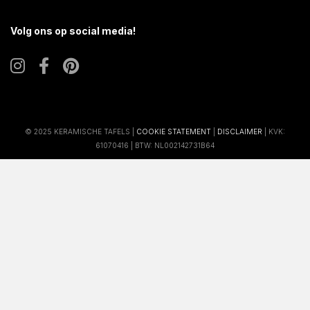
Volg ons op social media!
© 2025 KERAMISCHE TAFELS |
COOKIE STATEMENT
|
DISCLAIMER
| KVK:
61070416 | BTW: NL002142731B64