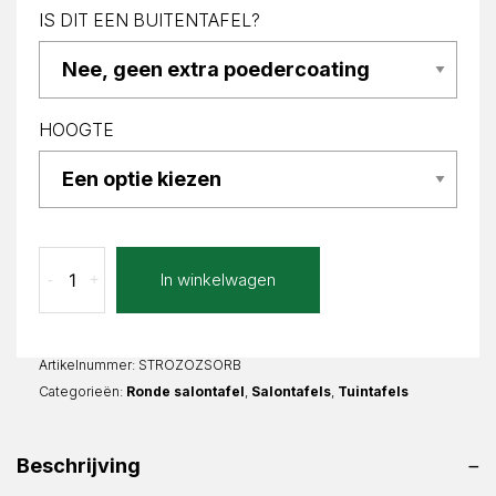
IS DIT EEN BUITENTAFEL?
HOOGTE
Oro
In winkelwagen
-
+
Bianco
Zoela
Rond
aantal
Artikelnummer:
STROZOZSORB
Categorieën:
Ronde salontafel
,
Salontafels
,
Tuintafels
Beschrijving