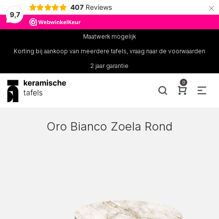
×
407
Reviews
9,7
Maatwerk mogelijk
Korting bij aankoop van meerdere tafels, vraag naar de voorwaarden
2 jaar garantie
0
Oro Bianco Zoela Rond