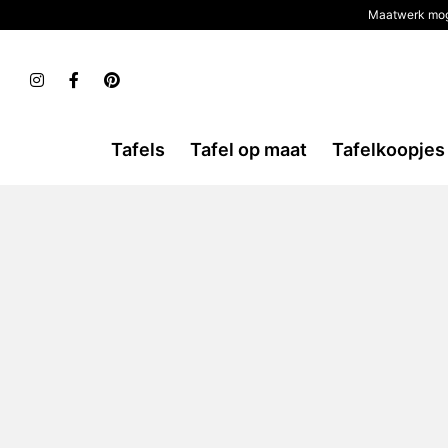
Maatwerk mog
Tafels
Tafel op maat
Tafelkoopjes