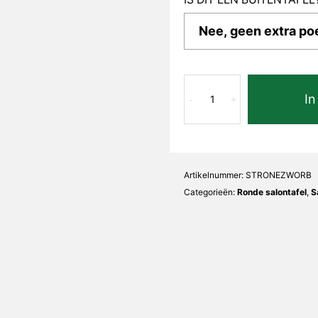
Oro
In
Bianco
-
+
Neta
Rond
aantal
Artikelnummer:
STRONEZWORB
Categorieën:
Ronde salontafel
,
S