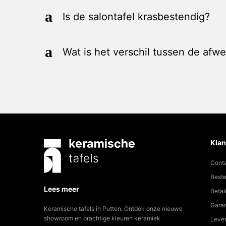
a
Is de salontafel krasbestendig?
a
Wat is het verschil tussen de afwe
Klan
Cont
Beste
Lees meer
Betal
Garan
Keramische tafels in Putten: Ontdek onze nieuwe
showroom en prachtige kleuren keramiek
Lever