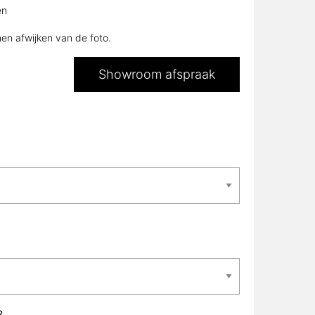
en
nen afwijken van de foto.
Showroom afspraak
?