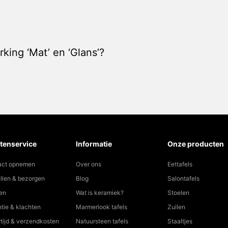
rking ‘Mat’ en ‘Glans’?
tenservice
Informatie
Onze producten
act opnemen
Over ons
Eettafels
llen & bezorgen
Blog
Salontafels
en
Wat is keramiek?
Stoelen
tie & klachten
Marmerlook tafels
Zuilen
tijd & verzendkosten
Natuursteen tafels
Staaltjes