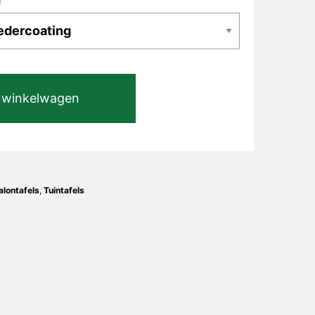
 winkelwagen
alontafels
,
Tuintafels