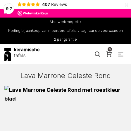
×
407
Reviews
9,7
Maatwerk mogelijk
Korting bij aankoop van meerdere tafels, vraag naar de voorwaarden
2 jaar garantie
0
Lava Marrone Celeste Rond