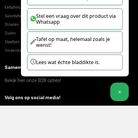
Eettafels
Stel een vraag over dit product via
Salontafels
Whatsapp
Stoelen
Zuilen
Tafel op maat, helemaal zoals je
Staaltjes
wenst!
Onderstellen
Lees wat échte bladdikte is.
Samenwerken?
Bekijk hier onze B2B opties!
Volg ons op social media!