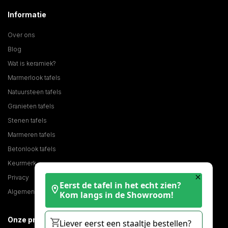
Informatie
Over ons
Blog
Wat is keramiek?
Marmerlook tafels
Natuursteen tafels
Granieten tafels
Stenen tafels
Marmeren tafels
Betonlook tafels
Keurmerk
Privacy
Eerst de tafel in het echt zien?
Algemene voorwaarden
Kom langs in de Showroom!
Onze producten
Liever eerst een staaltje bestellen?