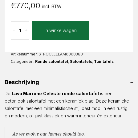
€
770,00
incl. BTW
Lava
In winkelwagen
-
+
Marrone
Celeste
Rond
aantal
Artikelnummer:
STROCELELAM60603801
Categorieën:
Ronde salontafel
,
Salontafels
,
Tuintafels
Beschrijving
De
Lava Marrone
Celeste
ronde
salontafel
is een
betonlook salontafel met een keramiek blad. Deze keramieke
salontafel met een minimalistische stijl past mooi in een rustig
en modern, of juist klassiek en warm interieur én exterieur!
As we evolve our homes should too.