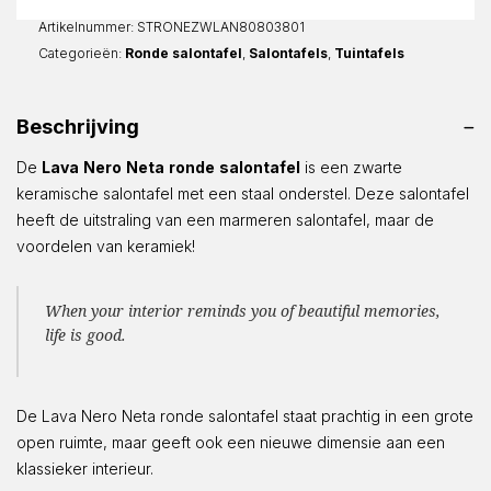
Rond
aantal
Artikelnummer:
STRONEZWLAN80803801
Categorieën:
Ronde salontafel
,
Salontafels
,
Tuintafels
Beschrijving
De
Lava
Nero
Neta
ronde
salontafel
is een zwarte
keramische salontafel met een staal onderstel. Deze salontafel
heeft de uitstraling van een marmeren salontafel, maar de
voordelen van keramiek!
When your interior reminds you of beautiful memories,
life is good.
De Lava Nero Neta ronde salontafel staat prachtig in een grote
open ruimte, maar geeft ook een nieuwe dimensie aan een
klassieker interieur.