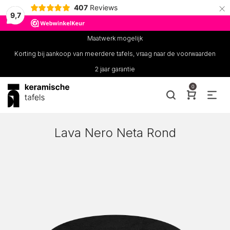
×
407
Reviews
9,7
Maatwerk mogelijk
Korting bij aankoop van meerdere tafels, vraag naar de voorwaarden
2 jaar garantie
0
Lava Nero Neta Rond