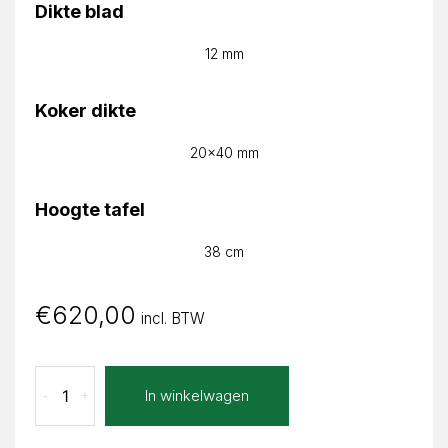
Dikte blad
12 mm
Koker dikte
20x40 mm
Hoogte tafel
38 cm
€
620,00
incl. BTW
Lava
In winkelwagen
-
+
Nero
Neta