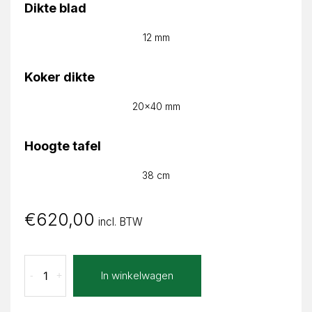
Dikte blad
12 mm
Koker dikte
20x40 mm
Hoogte tafel
38 cm
€
620,00
incl. BTW
Concreto
In winkelwagen
-
+
Sand
Neta