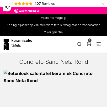
×
407
Reviews
9,7
Maatwerk mogelijk
Korting bij aankoop van meerdere tafels, vraag naar de voorwaarden
2 jaar garantie
0
Concreto Sand Neta Rond