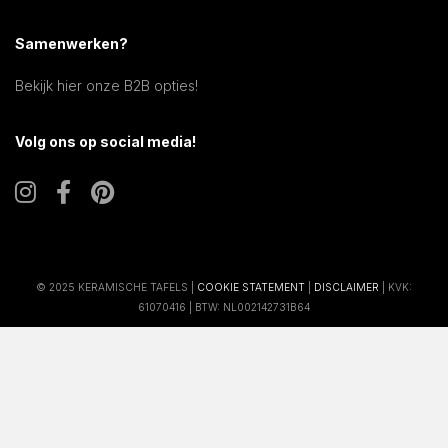
Samenwerken?
Bekijk hier onze B2B opties!
Volg ons op social media!
© 2025 KERAMISCHE TAFELS |
COOKIE STATEMENT
|
DISCLAIMER
| KVK:
61070416 | BTW: NL002142731B64