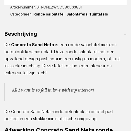
Rond
aantal
Artikelnummer:
STRONEZWCOS80803801
Categorieën:
Ronde salontafel
,
Salontafels
,
Tuintafels
Beschrijving
De
Concreto Sand
Neta
is een ronde salontafel met een
betonlook keramiek blad. Deze ronde salontafel met een
opvallend design past mooi in een rustig en modern, of juist
klassieke inrichting. Deze tafel komt in ieder interieur en
exterieur tot zijn recht!
All I want is to fall in love with my interior!
De Concreto Sand Neta ronde betonlook salontafel past
perfect in een strakke minimalistische omgeving.
Afwerking Concreto Sand Neta ronde