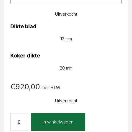
Uitverkocht
Dikte blad
12 mm
Koker dikte
20 mm
€
920,00
incl. BTW
Uitverkocht
Carrara
In winkelwagen
-
+
Rosia
Rond