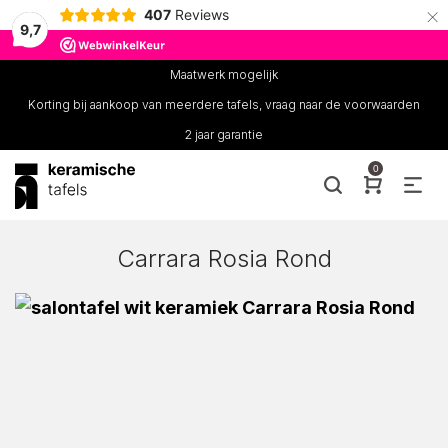
×
407
Reviews
9,7
Maatwerk mogelijk
Korting bij aankoop van meerdere tafels, vraag naar de voorwaarden
2 jaar garantie
0
Carrara Rosia Rond