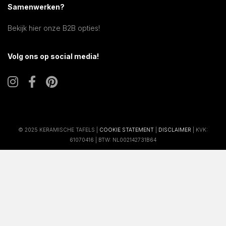
Samenwerken?
Bekijk hier onze B2B opties!
Volg ons op social media!
© 2025 KERAMISCHE TAFELS |
COOKIE STATEMENT
|
DISCLAIMER
| KVK:
61070416 | BTW: NL002142731B64