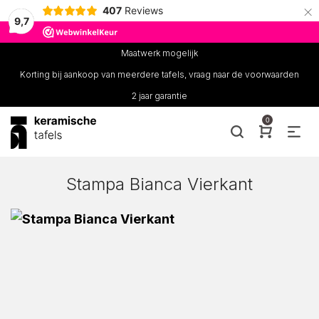
×
407
Reviews
9,7
Maatwerk mogelijk
Korting bij aankoop van meerdere tafels, vraag naar de voorwaarden
2 jaar garantie
0
Stampa Bianca Vierkant