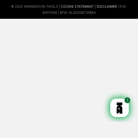
© 2025 KERAMISCHE TAFELS |
COOKIE STATEMENT
|
DISCLAIMER
| KVK:
61070416 | BTW: NL002142731B64
1