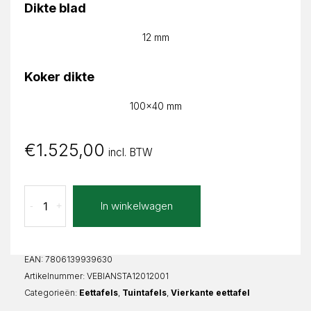
Dikte blad
12 mm
Koker dikte
100x40 mm
€
1.525,00
incl. BTW
Stampa
In winkelwagen
-
+
Bianca
Vierkant
aantal
EAN:
7806139939630
Artikelnummer:
VEBIANSTA12012001
Categorieën:
Eettafels
,
Tuintafels
,
Vierkante eettafel