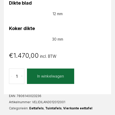
Dikte blad
12 mm
Koker dikte
30 mm
€
1.470,00
incl. BTW
Lava
In winkelwagen
-
+
Nero
Lidia
Vierkant
aantal
EAN:
7806140023236
Artikelnummer:
VELIDILAN3012012001
Categorieën:
Eettafels
,
Tuintafels
,
Vierkante eettafel