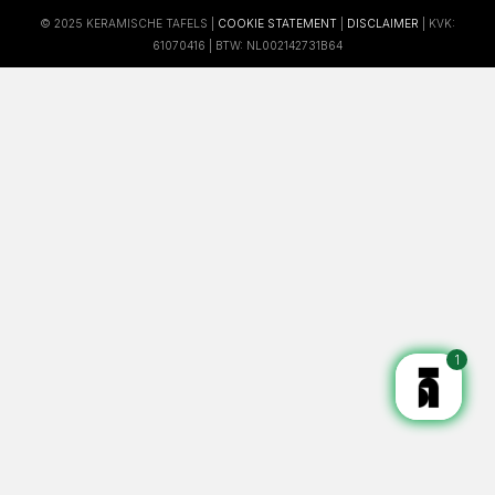
© 2025 KERAMISCHE TAFELS |
COOKIE STATEMENT
|
DISCLAIMER
| KVK:
61070416 | BTW: NL002142731B64
1