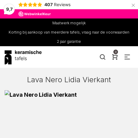
×
407
Reviews
9,7
Maatwerk mogelijk
Korting bij aankoop van meerdere tafels, vraag naar de voorwaarden
2 jaar garantie
0
Lava Nero Lidia Vierkant