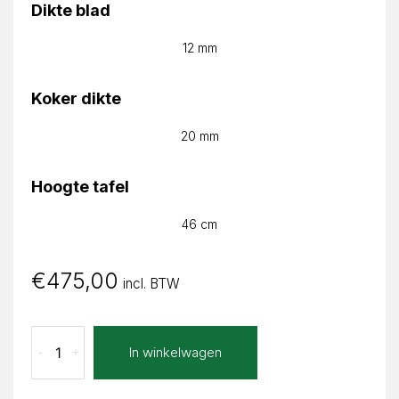
Dikte blad
12 mm
Koker dikte
20 mm
Hoogte tafel
46 cm
€
475,00
incl. BTW
Concreto
In winkelwagen
-
+
Sand
Zita