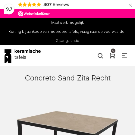
×
407
Reviews
9,7
Maatwerk mogelijk
Korting bij aankoop van meerdere tafels, vraag naar de voorwaarden
2 jaar garantie
0
Concreto Sand Zita Recht