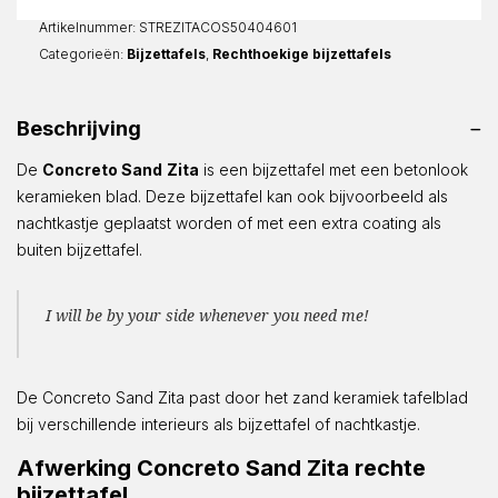
Recht
aantal
Artikelnummer:
STREZITACOS50404601
Categorieën:
Bijzettafels
,
Rechthoekige bijzettafels
Beschrijving
De
Concreto Sand
Zita
is een bijzettafel met een betonlook
keramieken blad. Deze bijzettafel kan ook bijvoorbeeld als
nachtkastje geplaatst worden of met een extra coating als
buiten bijzettafel.
I will be by your side whenever you need me!
De Concreto Sand Zita past door het zand keramiek tafelblad
bij verschillende interieurs als bijzettafel of nachtkastje.
Afwerking Concreto Sand Zita rechte
bijzettafel