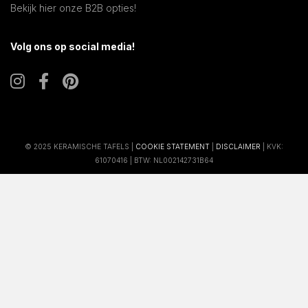
Bekijk hier onze B2B opties!
Volg ons op social media!
© 2025 KERAMISCHE TAFELS |
COOKIE STATEMENT
|
DISCLAIMER
| KVK:
61070416 | BTW: NL002142731B64