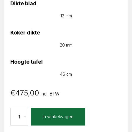
Dikte blad
12 mm
Koker dikte
20 mm
Hoogte tafel
46 cm
€
475,00
incl. BTW
Calacatta
In winkelwagen
-
+
Zita
Recht