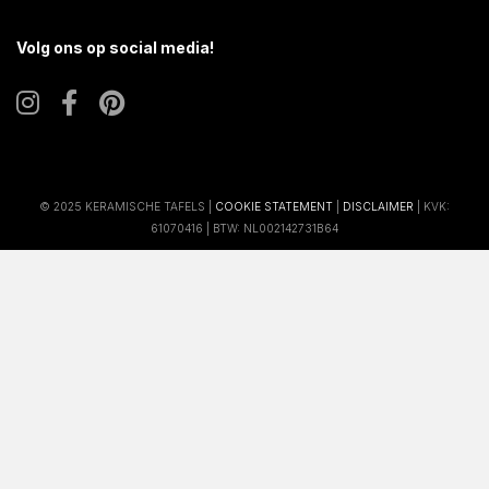
Volg ons op social media!
© 2025 KERAMISCHE TAFELS |
COOKIE STATEMENT
|
DISCLAIMER
| KVK:
61070416 | BTW: NL002142731B64