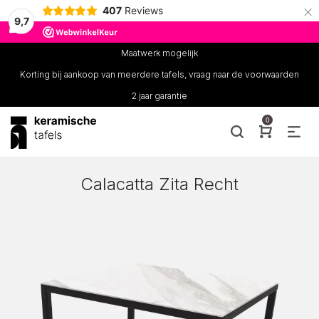
×
407
Reviews
9,7
Maatwerk mogelijk
Korting bij aankoop van meerdere tafels, vraag naar de voorwaarden
2 jaar garantie
0
Calacatta Zita Recht