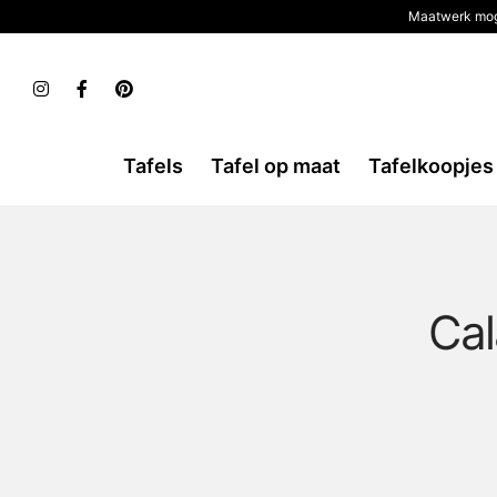
Maatwerk mog
Tafels
Tafel op maat
Tafelkoopjes
Cal