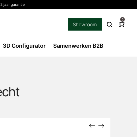
2 jaar garantie
0
Showroom
3D Configurator
Samenwerken B2B
echt