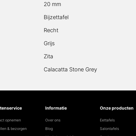
20 mm
Bijzettafel
Recht
Grijs
Zita
Calacatta Stone Grey
tenservice
Informatie
Onze producten
act opnemen
Over ons
Eettafels
llen & bezorgen
Blog
Salontafels