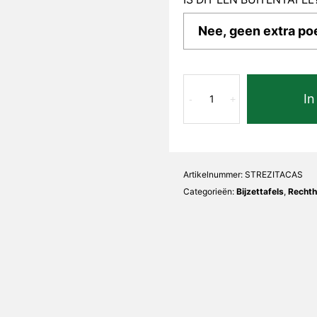
Calacatta
In
Stone
-
+
Grey
Zita
Recht
aantal
Artikelnummer:
STREZITACAS
Categorieën:
Bijzettafels
,
Rechth