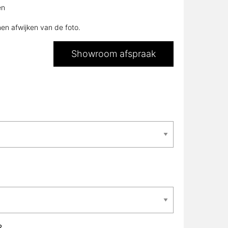
en
nen afwijken van de foto.
Showroom afspraak
?