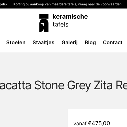
elijk
Korting bij aankoop van meerdere tafels, vraag naar de voorwaarden
Stoelen
Staaltjes
Galerij
Blog
Contact
acatta Stone Grey Zita R
€
475,00
vanaf