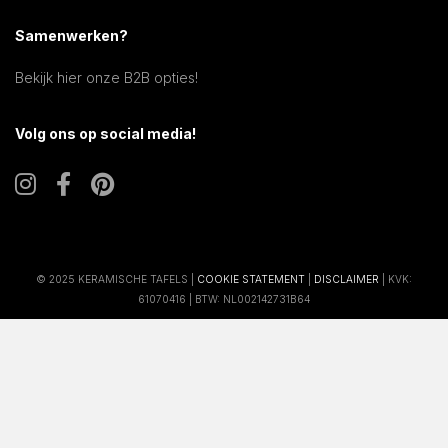
Samenwerken?
Bekijk hier onze B2B opties!
Volg ons op social media!
© 2025 KERAMISCHE TAFELS |
COOKIE STATEMENT
|
DISCLAIMER
| KVK:
61070416 | BTW: NL002142731B64