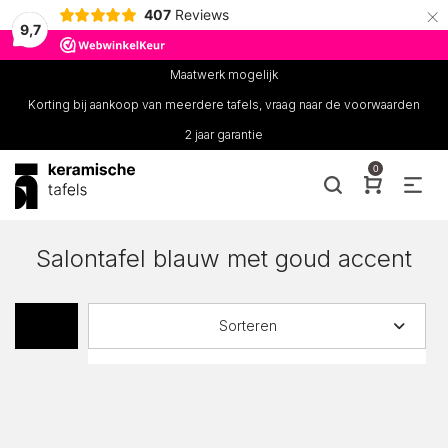
×
407
Reviews
9,7
Maatwerk mogelijk
Korting bij aankoop van meerdere tafels, vraag naar de voorwaarden
2 jaar garantie
0
Salontafel blauw met goud accent
Sorteren