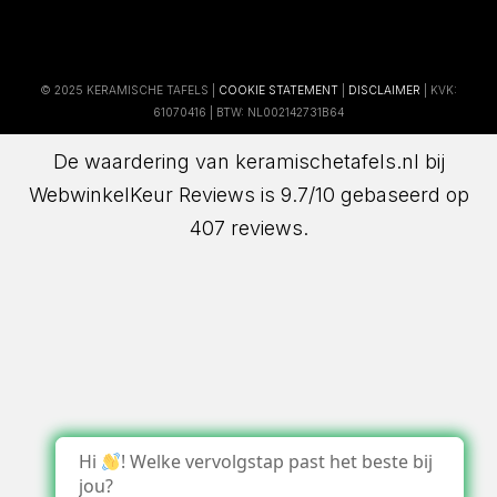
© 2025 KERAMISCHE TAFELS |
COOKIE STATEMENT
|
DISCLAIMER
| KVK:
61070416 | BTW: NL002142731B64
De waardering van keramischetafels.nl bij
WebwinkelKeur Reviews
is 9.7/10 gebaseerd op
407 reviews.
Hi
! Welke vervolgstap past het beste bij
jou?