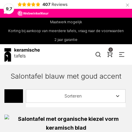
×
407
Reviews
9,7
Maatwerk mogelijk
Korting bij aankoop van meerdere tafels, vraag naar de voorwaarden
2 jaar garantie
0
Salontafel blauw met goud accent
Sorteren