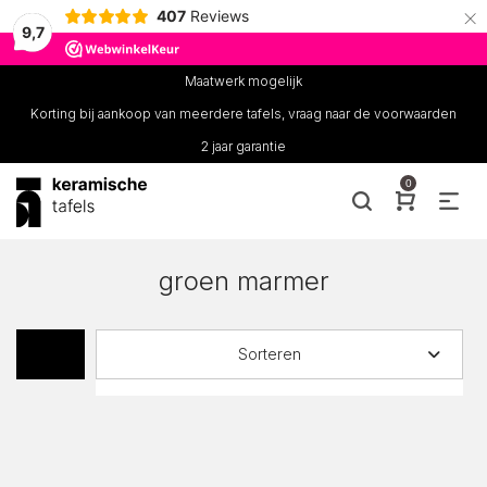
×
407
Reviews
9,7
Maatwerk mogelijk
Korting bij aankoop van meerdere tafels, vraag naar de voorwaarden
2 jaar garantie
0
groen marmer
Sorteren