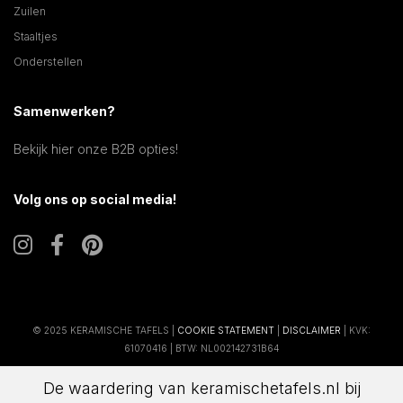
Zuilen
Staaltjes
Onderstellen
Samenwerken?
Bekijk hier onze B2B opties!
Volg ons op social media!
© 2025 KERAMISCHE TAFELS |
COOKIE STATEMENT
|
DISCLAIMER
| KVK:
61070416 | BTW: NL002142731B64
De waardering van keramischetafels.nl bij