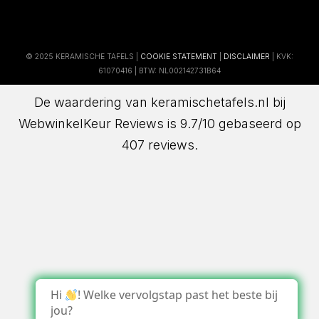
© 2025 KERAMISCHE TAFELS |
COOKIE STATEMENT
|
DISCLAIMER
| KVK:
61070416 | BTW: NL002142731B64
De waardering van keramischetafels.nl bij
WebwinkelKeur Reviews
is 9.7/10 gebaseerd op
407 reviews.
Hi
! Welke vervolgstap past het beste bij
jou?