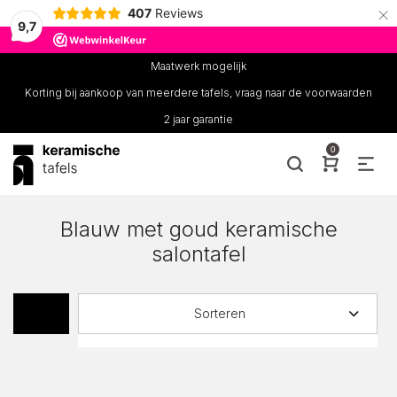
×
407
Reviews
9,7
Maatwerk mogelijk
Korting bij aankoop van meerdere tafels, vraag naar de voorwaarden
2 jaar garantie
0
Blauw met goud keramische
salontafel
Sorteren