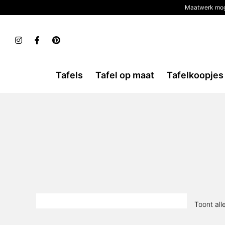
Maatwerk mog
Tafels
Tafel op maat
Tafelkoopjes
Toont all