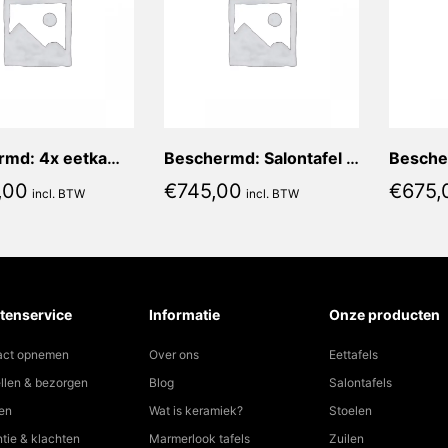
Beschermd: 4x eetkamerstoel Nora Walnoot + 4x Zitkussen Nora Mokka
Beschermd: Salontafel set – Onderstel: Celia | Vorm: Rond | Afmeting: 80×80 + 60×60 | Blad: Tuono (grote tafel diameter 80) + Lava Nero (kleine tafel diameter 60)
,00
€
745,00
€
675,
incl. BTW
incl. BTW
tenservice
Informatie
Onze producten
act opnemen
Over ons
Eettafels
llen & bezorgen
Blog
Salontafels
en
Wat is keramiek?
Stoelen
tie & klachten
Marmerlook tafels
Zuilen