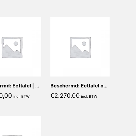
Beschermd: Eettafel | Blad: Aspetto Mat | Vorm: Rechthoek | Onderstel: Mirella koker 4x4cm | Afmetingen: 260x100cm | Kleur onderstel: Brown
Beschermd: Eettafel op maat – Blad Nero Compratore mat | vorm Recht | Afmeting 230x90x76cm | Onderstel Lauretta dubbele poedercoating
0,00
€
2.270,00
incl. BTW
incl. BTW