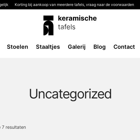
elijk
Korting bij aankoop van meerdere tafels, vraag naar de voorwaarden
Stoelen
Staaltjes
Galerij
Blog
Contact
Uncategorized
Gesorteerd
e 7 resultaten
op