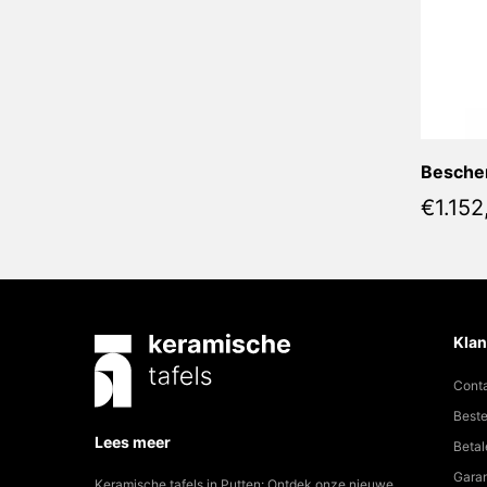
€
1.152
Klan
Cont
Beste
Lees meer
Betal
Garan
Keramische tafels in Putten: Ontdek onze nieuwe