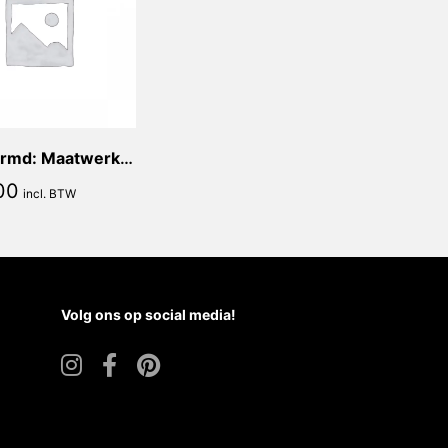
Beschermd: Maatwerk strook keramische plaat – Kleur: Oro Bianco Mat | Afmetingen: 180x20cm | Dikte: 12mm | 3 zijden afgewerkt: 1 lange en 2 korte zijden | Incl. bezorging te Numansdorp
00
incl. BTW
Volg ons op social media!