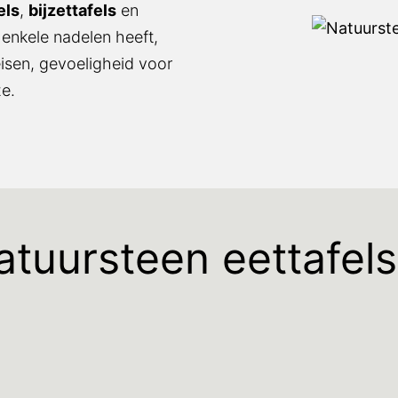
els
,
bijzettafels
en
 enkele nadelen heeft,
isen, gevoeligheid voor
e.
tuursteen eettafel