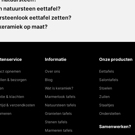
n natuursteen eettafel?
ursteenlook eettafel zetten?
 keramiek op maat?
tenservice
Informatie
Onze producten
act opnemen
Over ons
Eettafels
llen & bezorgen
Blog
Salontafels
en
Wat is keramiek?
Stoelen
tie & klachten
Marmerlook tafels
Zuilen
tijd & verzendkosten
Natuursteen tafels
Staaltjes
urneren
Granieten tafels
Onderstellen
Stenen tafels
Samenwerken?
Marmeren tafels