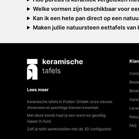
Welke vormen zijn beschikbaar voor ee
Kan ik een hete pan direct op een natu
Maken jullie natuursteen eettafels van
Klan
Cont
Beste
Lees meer
Betal
Garan
Keramische tafels in Putten: Ontdek onze nieuwe
showroom en prachtige kleuren keramiek
Lever
Met deze trends haal je een warm en gezellig
Reto
najaar in huis!
FAQ
Zelf je tafel samenstellen met de 3D configurator