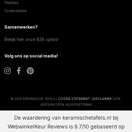
Staaltjes
Onderstellen
Samenwerken?
Bekijk hier onze B2B opties!
Volg ons op social media!
© 2025 KERAMISCHE TAFELS |
COOKIE STATEMENT
|
DISCLAIMER
| KVK:
61070416 | BTW: NL002142731B64
De waardering van keramischetafels.nl bij
WebwinkelKeur Reviews
is 9.7/10 gebaseerd op