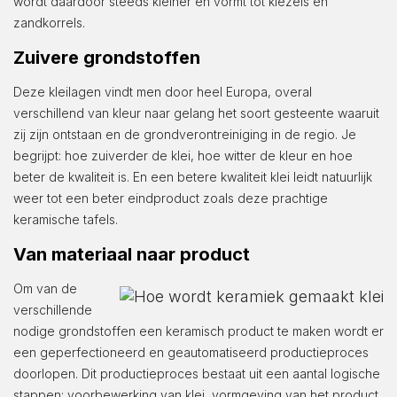
wordt daardoor steeds kleiner en vormt tot kiezels en
zandkorrels.
Zuivere grondstoffen
Deze kleilagen vindt men door heel Europa, overal
verschillend van kleur naar gelang het soort gesteente waaruit
zij zijn ontstaan en de grondverontreiniging in de regio. Je
begrijpt: hoe zuiverder de klei, hoe witter de kleur en hoe
beter de kwaliteit is. En een betere kwaliteit klei leidt natuurlijk
weer tot een beter eindproduct zoals deze prachtige
keramische tafels.
Van materiaal naar product
Om van de
verschillende
nodige grondstoffen een keramisch product te maken wordt er
een geperfectioneerd en geautomatiseerd productieproces
doorlopen. Dit productieproces bestaat uit een aantal logische
stappen: voorbewerking van klei, vormgeving van het product