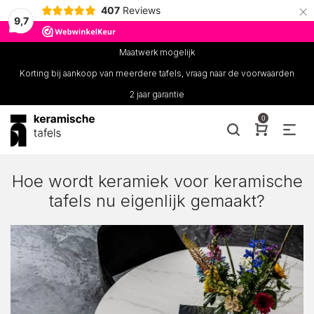
×
407
Reviews
9,7
Maatwerk mogelijk
Korting bij aankoop van meerdere tafels, vraag naar de voorwaarden
2 jaar garantie
0
Hoe wordt keramiek voor keramische
tafels nu eigenlijk gemaakt?