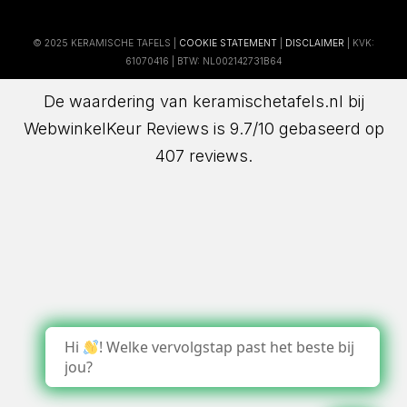
© 2025 KERAMISCHE TAFELS |
COOKIE STATEMENT
|
DISCLAIMER
| KVK:
61070416 | BTW: NL002142731B64
De waardering van keramischetafels.nl bij
WebwinkelKeur Reviews
is 9.7/10 gebaseerd op
407 reviews.
Hi
! Welke vervolgstap past het beste bij
jou?