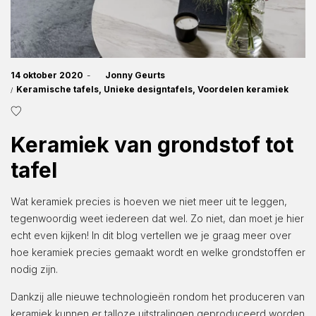
Posted
14 oktober 2020
by
Jonny Geurts
on
Posted
Keramische tafels
Unieke designtafels
Voordelen keramiek
in
Keramiek van grondstof tot
tafel
Wat keramiek precies is hoeven we niet meer uit te leggen,
tegenwoordig weet iedereen dat wel. Zo niet, dan moet je hier
echt even kijken! In dit blog vertellen we je graag meer over
hoe keramiek precies gemaakt wordt en welke grondstoffen er
nodig zijn.
Dankzij alle nieuwe technologieën rondom het produceren van
keramiek kunnen er talloze uitstralingen geproduceerd worden