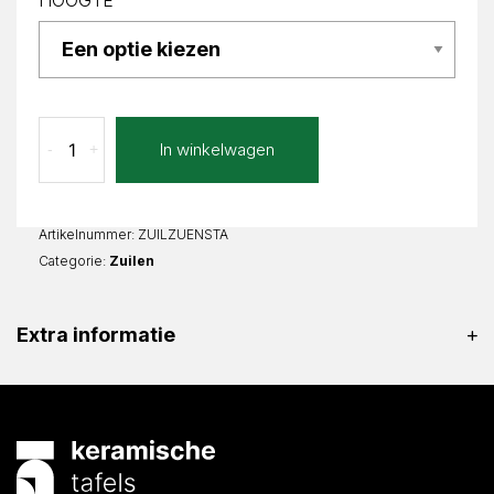
HOOGTE
Stampa
In winkelwagen
-
+
Zuil
enkel
Vierkant
aantal
Artikelnummer:
ZUILZUENSTA
Categorie:
Zuilen
Extra informatie