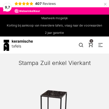
×
407
Reviews
9,7
Maatwerk mogelijk
Korting bij aankoop van meerdere tafels, vraag naar de voorwaarden
2 jaar garantie
0
Stampa Zuil enkel Vierkant