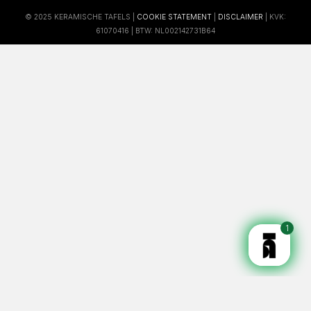
© 2025 KERAMISCHE TAFELS |
COOKIE STATEMENT
|
DISCLAIMER
| KVK:
61070416 | BTW: NL002142731B64
1