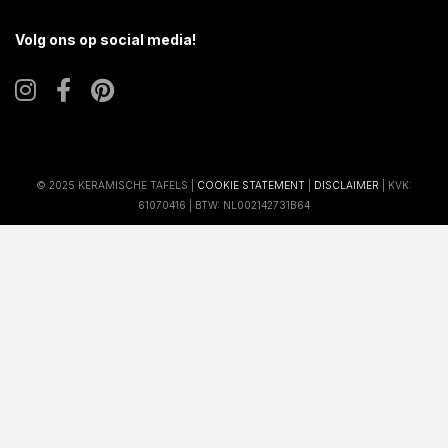
Volg ons op social media!
© 2025 KERAMISCHE TAFELS |
COOKIE STATEMENT
|
DISCLAIMER
| KVK:
61070416 | BTW: NL002142731B64