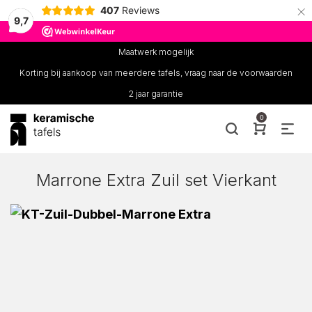
×
407
Reviews
9,7
Maatwerk mogelijk
Korting bij aankoop van meerdere tafels, vraag naar de voorwaarden
2 jaar garantie
0
Marrone Extra Zuil set Vierkant