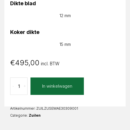
Dikte blad
12 mm
Koker dikte
15 mm
€
495,00
incl. BTW
Marrone
In winkelwagen
-
+
Extra
Zuil
set
Vierkant
Artikelnummer:
ZUILZUSEMAE30309001
aantal
Categorie:
Zuilen