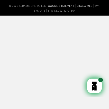
© 2025 KERAMISCHE TAFELS |
COOKIE STATEMENT
|
DISCLAIMER
| KVK:
61070416 | BTW: NL002142731B64
1