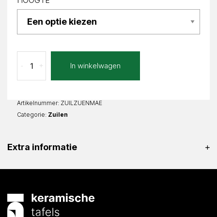
HOOGTE
Marrone
In winkelwagen
-
+
Extra
Zuil
enkel
Vierkant
Artikelnummer:
ZUILZUENMAE
aantal
Categorie:
Zuilen
Extra informatie