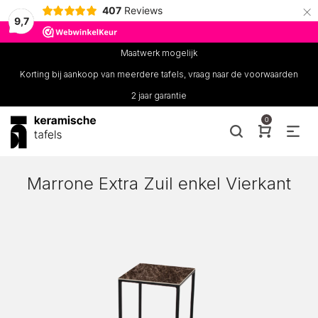
×
407
Reviews
9,7
Maatwerk mogelijk
Korting bij aankoop van meerdere tafels, vraag naar de voorwaarden
2 jaar garantie
0
Marrone Extra Zuil enkel Vierkant