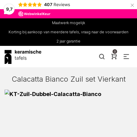
×
407
Reviews
9,7
Maatwerk mogelijk
Korting bij aankoop van meerdere tafels, vraag naar de voorwaarden
2 jaar garantie
0
Calacatta Bianco Zuil set Vierkant