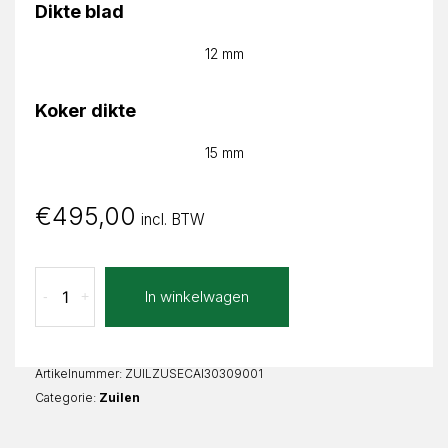
Dikte blad
12 mm
Koker dikte
15 mm
€
495,00
incl. BTW
Calacatta
In winkelwagen
-
+
Bianco
Zuil
set
Vierkant
Artikelnummer:
ZUILZUSECAI30309001
aantal
Categorie:
Zuilen