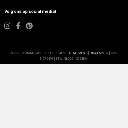
Volg ons op social media!
© 2025 KERAMISCHE TAFELS |
COOKIE STATEMENT
|
DISCLAIMER
| KVK:
61070416 | BTW: NL002142731B64