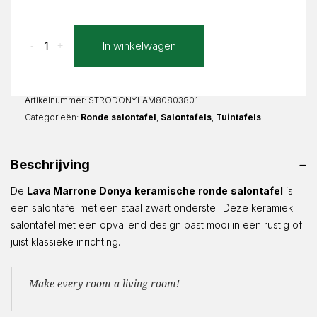
Lava
In winkelwagen
-
+
Marrone
Donya
Rond
aantal
Artikelnummer:
STRODONYLAM80803801
Categorieën:
Ronde salontafel
,
Salontafels
,
Tuintafels
Beschrijving
De
Lava
Marrone
Donya
keramische
ronde
salontafel
is
een salontafel met een staal zwart onderstel. Deze keramiek
salontafel met een opvallend design past mooi in een rustig of
juist klassieke inrichting.
Make every room a living room!