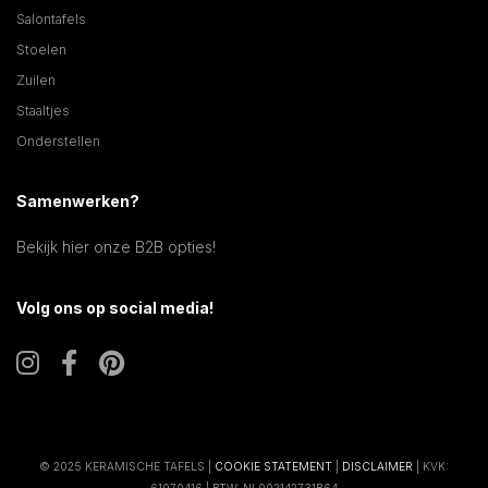
Salontafels
Stoelen
Zuilen
Staaltjes
Onderstellen
Samenwerken?
Bekijk hier onze B2B opties!
Volg ons op social media!
© 2025 KERAMISCHE TAFELS |
COOKIE STATEMENT
|
DISCLAIMER
| KVK:
61070416 | BTW: NL002142731B64