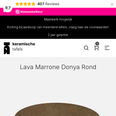
×
407
Reviews
9,7
Maatwerk mogelijk
Korting bij aankoop van meerdere tafels, vraag naar de voorwaarden
2 jaar garantie
0
Lava Marrone Donya Rond