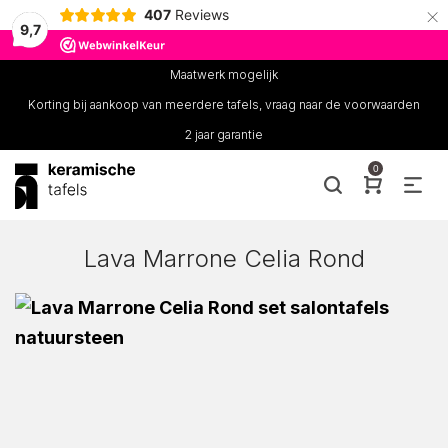
×
407
Reviews
9,7
Maatwerk mogelijk
Korting bij aankoop van meerdere tafels, vraag naar de voorwaarden
2 jaar garantie
0
Lava Marrone Celia Rond