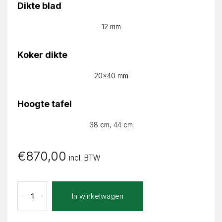
Dikte blad
12 mm
Koker dikte
20x40 mm
Hoogte tafel
38 cm, 44 cm
€
870,00
incl. BTW
Lava
In winkelwagen
-
+
Marrone
Celia