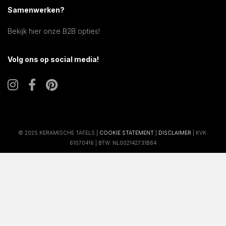
Samenwerken?
Bekijk hier onze B2B opties!
Volg ons op social media!
© 2025 KERAMISCHE TAFELS |
COOKIE STATEMENT
|
DISCLAIMER
| KVK:
61070416 | BTW: NL002142731B64