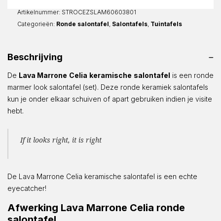
Rond
aantal
Artikelnummer:
STROCEZSLAM60603801
Categorieën:
Ronde salontafel
,
Salontafels
,
Tuintafels
Beschrijving
De
Lava
Marrone
Celia
keramische
salontafel
is een ronde
marmer look salontafel (set). Deze ronde keramiek salontafels
kun je onder elkaar schuiven of apart gebruiken indien je visite
hebt.
If it looks right, it is right
De Lava Marrone Celia keramische salontafel is een echte
eyecatcher!
Afwerking Lava Marrone Celia ronde
salontafel