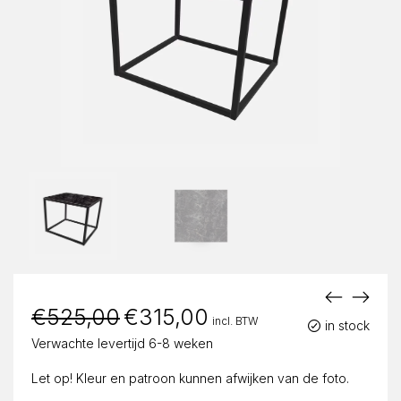
€
525,00
Oorspronkelijke
€
315,00
Huidige
incl. BTW
prijs
prijs
in stock
was:
is:
Verwachte levertijd 6-8 weken
€525,00.
€315,00.
Let op! Kleur en patroon kunnen afwijken van de foto.