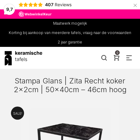
×
407
Reviews
9,7
Maatwerk mogelijk
Korting bij aankoop van meerdere tafels, vraag naar de voorwaarden
2 jaar garantie
0
Stampa Glans | Zita Recht koker
2x2cm | 50x40cm – 46cm hoog
SALE!