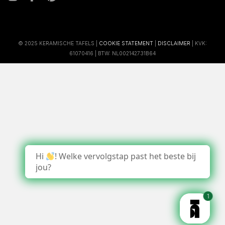
© 2025 KERAMISCHE TAFELS |
COOKIE STATEMENT
|
DISCLAIMER
| KVK:
61070416 | BTW: NL002142731B64
Hi
! Welke vervolgstap past het beste bij
jou?
1