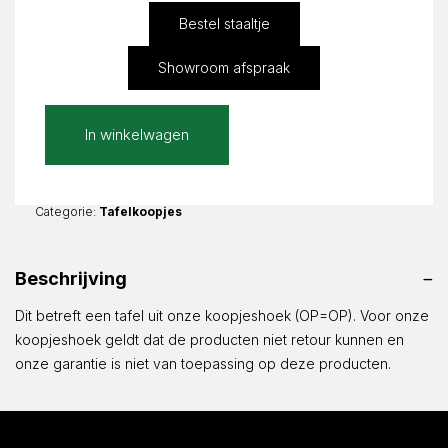
Bestel staaltje
Showroom afspraak
Stampa
In winkelwagen
Glans
|
Zita
Recht
Categorie:
Tafelkoopjes
koker
2x2cm
Beschrijving
|
50x40cm
Dit betreft een tafel uit onze koopjeshoek (OP=OP). Voor onze
-
koopjeshoek geldt dat de producten niet retour kunnen en
46cm
onze garantie is niet van toepassing op deze producten.
hoog
aantal