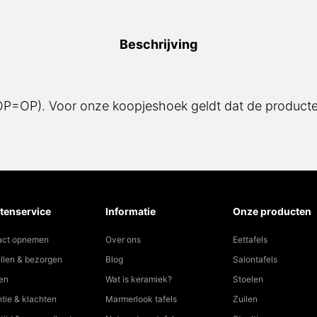
80x50cm
-
46cm
Beschrijving
hoog
aantal
(OP=OP). Voor onze koopjeshoek geldt dat de producten
tenservice
Informatie
Onze producten
act opnemen
Over ons
Eettafels
llen & bezorgen
Blog
Salontafels
en
Wat is keramiek?
Stoelen
tie & klachten
Marmerlook tafels
Zuilen