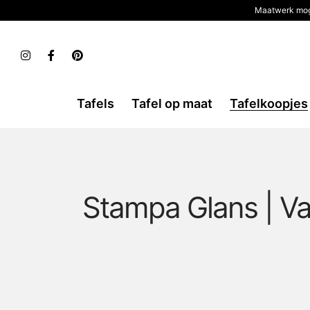
Maatwerk mog
Tafels
Tafel op maat
Tafelkoopjes
Stampa Glans | V