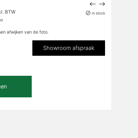
jke
idige
cl. BTW
in stock
js
en
92,00.
nen afwijken van de foto.
Showroom afspraak
gen