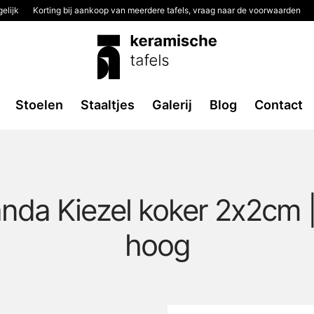
elijk
Korting bij aankoop van meerdere tafels, vraag naar de voorwaarden
Stoelen
Staaltjes
Galerij
Blog
Contact
anda Kiezel koker 2x2cm
hoog