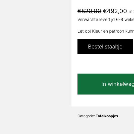
Oorspronkeli
Hu
€
820,00
€
492,00
in
prijs
pri
Verwachte levertijd 6-8 wek
was:
is:
€820,00.
€4
Let op! Kleur en patroon kun
Bestel staaltje
Stampa
In winkelwa
Glans
|
Vanda
Kiezel
koker
Categorie:
Tafelkoopjes
2x2cm
|