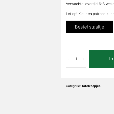
Verwachte levertijd 6-8 wek
was:
is:
€720,00.
€4
Let op! Kleur en patroon kun
Bestel staaltje
Oro
In
Bianco
-
+
Mat
Vanda
Kiezel
|
Categorie:
Tafelkoopjes
75x40cm
x
39cm
hoog
aantal