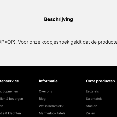
Beschrijving
(OP=OP). Voor onze koopjeshoek geldt dat de producten
tenservice
Informatie
Onze producten
act opnemen
Over ons
Eettafels
llen & bezorgen
Blog
Salontafels
en
Wat is keramiek?
Stoelen
tie & klachten
Marmerlook tafels
Zuilen