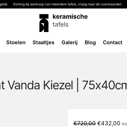
elijk
Korting bij aankoop van meerdere tafels, vraag naar de voorwaarden
Stoelen
Staaltjes
Galerij
Blog
Contact
t Vanda Kiezel | 75x40
Oorspronkeli
Hu
€
720,00
€
432,00
in
prijs
pri