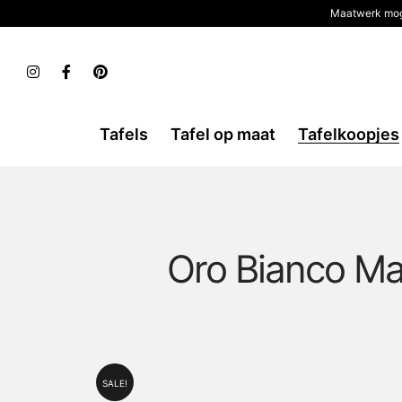
Maatwerk mog
Tafels
Tafel op maat
Tafelkoopjes
Oro Bianco Ma
SALE!