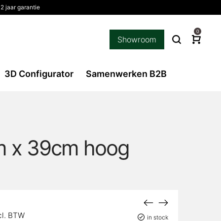
2 jaar garantie
0
Showroom
3D Configurator
Samenwerken B2B
cm x 39cm hoog
jke
idige
cl. BTW
in stock
js