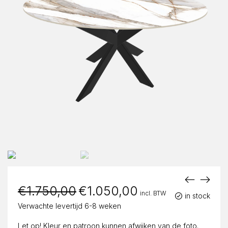
€
1.750,00
Oorspronkelijke
€
1.050,00
Huidige
incl. BTW
prijs
prijs
in stock
was:
is:
Verwachte levertijd 6-8 weken
€1.750,00.
€1.050,00.
Let op! Kleur en patroon kunnen afwijken van de foto.