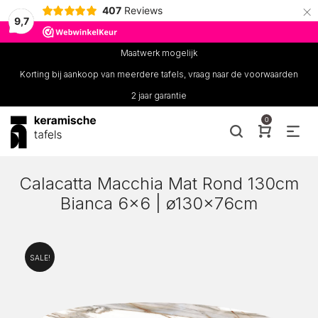
×
407
Reviews
9,7
Maatwerk mogelijk
Korting bij aankoop van meerdere tafels, vraag naar de voorwaarden
2 jaar garantie
0
Calacatta Macchia Mat Rond 130cm
Bianca 6×6 | ø130x76cm
SALE!