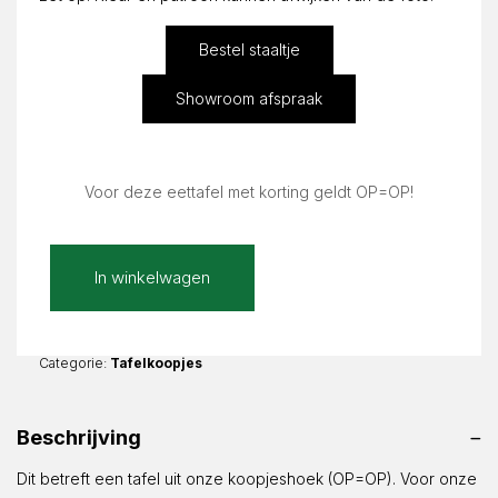
Bestel staaltje
Showroom afspraak
Voor deze eettafel met korting geldt OP=OP!
Calacatta
In winkelwagen
Macchia
Mat
Rond
130cm
Categorie:
Tafelkoopjes
Bianca
6x6
Beschrijving
|
ø130x76cm
Dit betreft een tafel uit onze koopjeshoek (OP=OP). Voor onze
aantal