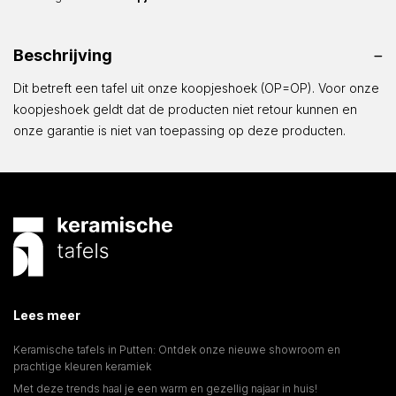
|
Koopjeshoek
Beschrijving
aantal
Dit betreft een tafel uit onze koopjeshoek (OP=OP). Voor onze
koopjeshoek geldt dat de producten niet retour kunnen en
onze garantie is niet van toepassing op deze producten.
Lees meer
Keramische tafels in Putten: Ontdek onze nieuwe showroom en
prachtige kleuren keramiek
Met deze trends haal je een warm en gezellig najaar in huis!