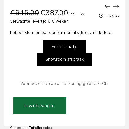
€
645,00
Oorspronkelijke
€
387,00
Huidige
incl. BTW
prijs
prijs
in stock
was:
is:
Verwachte levertijd 6-8 weken
€645,00.
€387,00.
Let op! Kleur en patroon kunnen afwijken van de foto.
Bestel staaltje
Showroom afspraak
Voor deze sidetable met korting geldt OP=OP!
Bello
In winkelwagen
glans
Lucia
sidetable
120x40x76cm
Categorie:
Tafelkoopjes