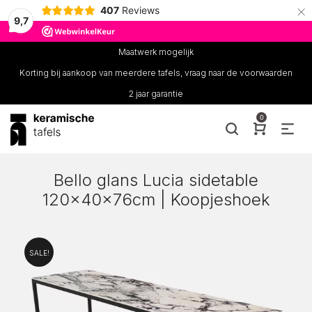
×
407
Reviews
9,7
Maatwerk mogelijk
Korting bij aankoop van meerdere tafels, vraag naar de voorwaarden
2 jaar garantie
0
Bello glans Lucia sidetable
120x40x76cm | Koopjeshoek
SALE!