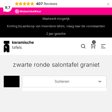
×
407
Reviews
9,7
Maatwerk mogelijk
Korting bij aankoop van meerdere tafels, vraag naar de voorwaarden
2 jaar garantie
0
zwarte ronde salontafel graniet
Sorteren