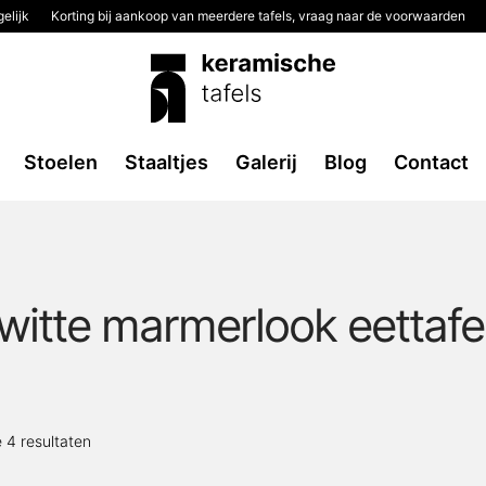
elijk
Korting bij aankoop van meerdere tafels, vraag naar de voorwaarden
Stoelen
Staaltjes
Galerij
Blog
Contact
witte marmerlook eettafe
Gesorteerd
e 4 resultaten
op