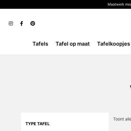
Maatwerk mog
Tafels
Tafel op maat
Tafelkoopjes
Toont all
TYPE TAFEL