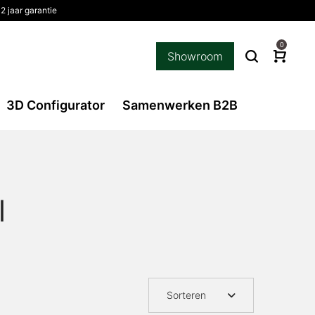
2 jaar garantie
0
Showroom
3D Configurator
Samenwerken B2B
l
Sorteren