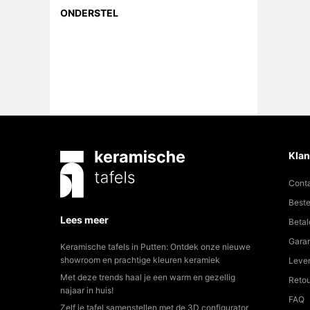
ONDERSTEL
Klan
Cont
Beste
Lees meer
Betal
Garan
Keramische tafels in Putten: Ontdek onze nieuwe
showroom en prachtige kleuren keramiek
Lever
Met deze trends haal je een warm en gezellig
Reto
najaar in huis!
FAQ
Zelf je tafel samenstellen met de 3D configurator