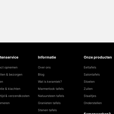
tenservice
Informatie
Onze producten
act opnemen
Over ons
Eettafels
llen & bezorgen
Blog
Salontafels
en
Wat is keramiek?
Stoelen
tie & klachten
Marmerlook tafels
Zuilen
tijd & verzendkosten
Natuursteen tafels
Staaltjes
urneren
Granieten tafels
Onderstellen
Stenen tafels
Samenwerken?