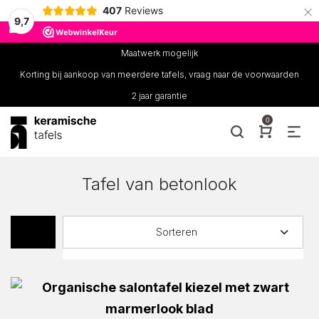
×
407
Reviews
9,7
Maatwerk mogelijk
Korting bij aankoop van meerdere tafels, vraag naar de voorwaarden
2 jaar garantie
0
Tafel van betonlook
Sorteren