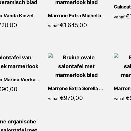
o Vanda Kiezel
Marrone Extra Michella Recht
€
vanaf
720,00
€
1.645,00
vanaf
Blue Oro Marina Vierkant
Marrone Extra Sorella Ovaal
690,00
€
970,00
€
vanaf
vanaf