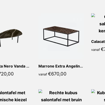
populariteit
€
vanaf
Calacatta Nero Vanda Kiezel
Marrone Extra Angelina Recht
720,00
€
670,00
vanaf