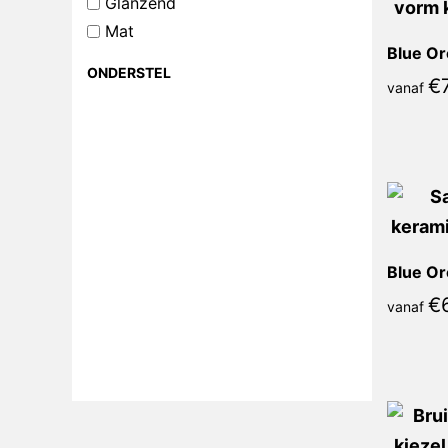
Glanzend
Mat
Blue Or
ONDERSTEL
€
vanaf
€
vanaf