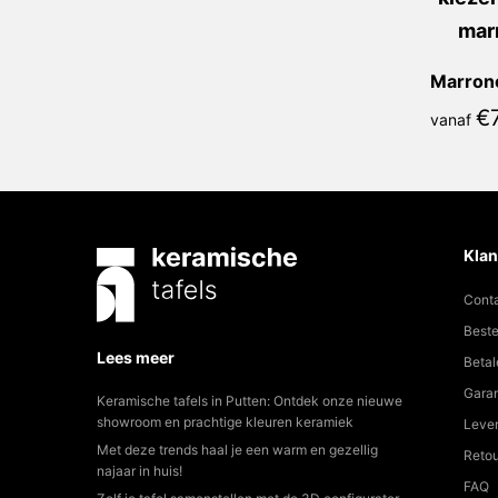
€
vanaf
Klan
Cont
Beste
Lees meer
Betal
Garan
Keramische tafels in Putten: Ontdek onze nieuwe
showroom en prachtige kleuren keramiek
Lever
Met deze trends haal je een warm en gezellig
Reto
najaar in huis!
FAQ