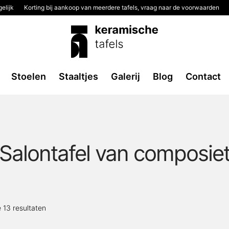
elijk
Korting bij aankoop van meerdere tafels, vraag naar de voorwaarden
Stoelen
Staaltjes
Galerij
Blog
Contact
Salontafel van composie
Gesorteerd
e 13 resultaten
op