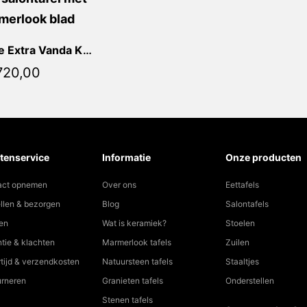
Marrone Extra Vanda Kiezel
720,00
tenservice
Informatie
Onze producten
act opnemen
Over ons
Eettafels
llen & bezorgen
Blog
Salontafels
en
Wat is keramiek?
Stoelen
tie & klachten
Marmerlook tafels
Zuilen
tijd & verzendkosten
Natuursteen tafels
Staaltjes
urneren
Granieten tafels
Onderstellen
Stenen tafels