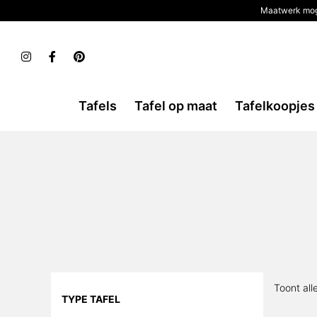
Maatwerk mog
Tafels
Tafel op maat
Tafelkoopjes
Toont all
TYPE TAFEL