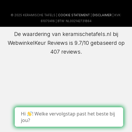
© 2025 KERAMISCHE TAFELS |
COOKIE STATEMENT
|
DISCLAIMER
| KVK:
61070416 | BTW: NL002142731B64
De waardering van keramischetafels.nl bij
WebwinkelKeur Reviews
is 9.7/10 gebaseerd op
407 reviews.
Hi
! Welke vervolgstap past het beste bij
jou?