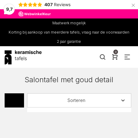
×
407
Reviews
9,7
Maatwerk mogelijk
Korting bij aankoop van meerdere tafels, vraag naar de voorwaarden
2 jaar garantie
0
Salontafel met goud detail
Sorteren