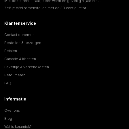
Met deze trends haal je een warm en gezellig najaar in huis!
Zelf je tafel samenstellen met de 3D configurator
Klantenservice
Contact opnemen
Bestellen & bezorgen
Betalen
Garantie & klachten
Levertijd & verzendkosten
Retourneren
FAQ
Informatie
Over ons
Blog
Wat is keramiek?