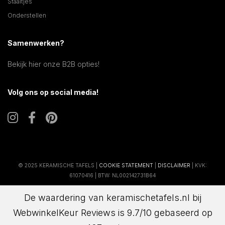
Staaltjes
Onderstellen
Samenwerken?
Bekijk hier onze B2B opties!
Volg ons op social media!
© 2025 KERAMISCHE TAFELS |
COOKIE STATEMENT
|
DISCLAIMER
| KVK:
61070416 | BTW: NL002142731B64
De waardering van keramischetafels.nl bij
WebwinkelKeur Reviews
is 9.7/10 gebaseerd op