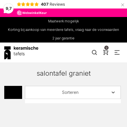
×
407
Reviews
9,7
Maatwerk mogelijk
Korting bij aankoop van meerdere tafels, vraag naar de voorwaarden
2 jaar garantie
0
salontafel graniet
Sorteren