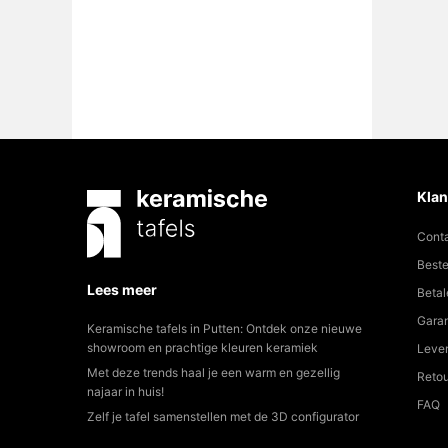
Klan
Cont
Beste
Lees meer
Betal
Garan
Keramische tafels in Putten: Ontdek onze nieuwe
showroom en prachtige kleuren keramiek
Lever
Met deze trends haal je een warm en gezellig
Reto
najaar in huis!
FAQ
Zelf je tafel samenstellen met de 3D configurator