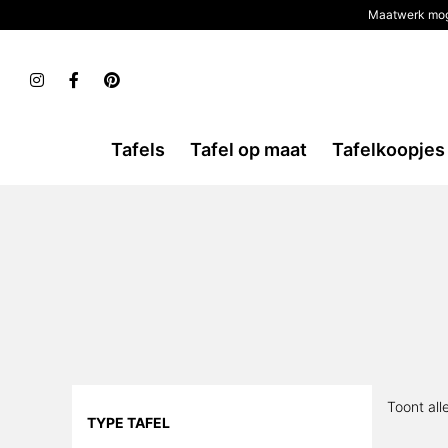
Maatwerk mog
Tafels
Tafel op maat
Tafelkoopjes
Toont all
TYPE TAFEL