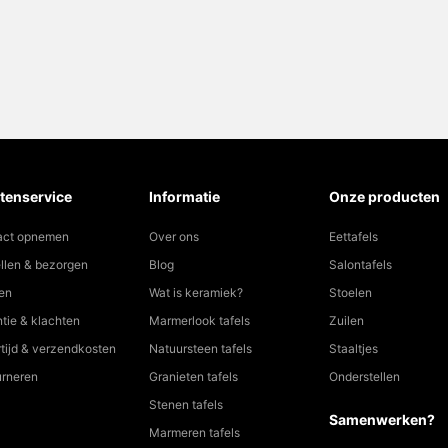
tenservice
Informatie
Onze producten
act opnemen
Over ons
Eettafels
llen & bezorgen
Blog
Salontafels
en
Wat is keramiek?
Stoelen
tie & klachten
Marmerlook tafels
Zuilen
tijd & verzendkosten
Natuursteen tafels
Staaltjes
urneren
Granieten tafels
Onderstellen
Stenen tafels
Samenwerken?
Marmeren tafels