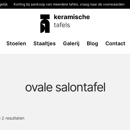
elijk
Korting bij aankoop van meerdere tafels, vraag naar de voorwaarden
Stoelen
Staaltjes
Galerij
Blog
Contact
ovale salontafel
Gesorteerd
e 2 resultaten
op