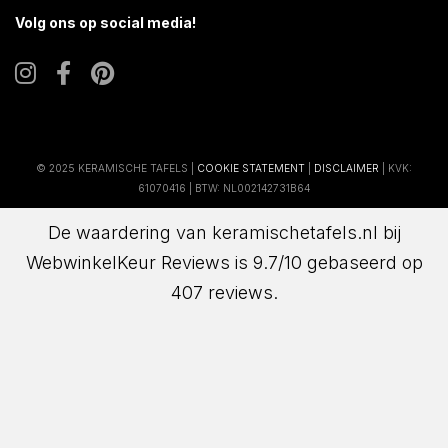
Volg ons op social media!
© 2025 KERAMISCHE TAFELS |
COOKIE STATEMENT
|
DISCLAIMER
| KVK:
61070416 | BTW: NL002142731B64
De waardering van keramischetafels.nl bij
WebwinkelKeur Reviews
is 9.7/10 gebaseerd op
407 reviews.