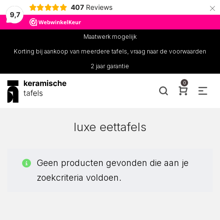
×
407
Reviews
9,7
Maatwerk mogelijk
Korting bij aankoop van meerdere tafels, vraag naar de voorwaarden
2 jaar garantie
0
luxe eettafels
Geen producten gevonden die aan je
zoekcriteria voldoen.