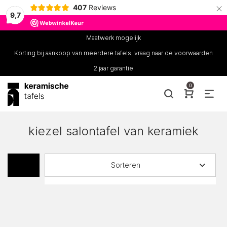
×
407
Reviews
9,7
Maatwerk mogelijk
Korting bij aankoop van meerdere tafels, vraag naar de voorwaarden
2 jaar garantie
0
kiezel salontafel van keramiek
Sorteren