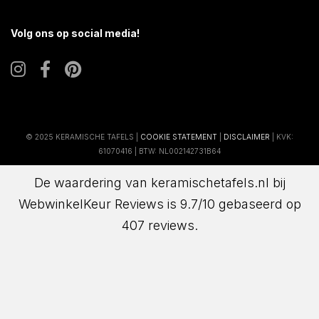
Volg ons op social media!
© 2025 KERAMISCHE TAFELS |
COOKIE STATEMENT
|
DISCLAIMER
| KVK:
61070416 | BTW: NL002142731B64
De waardering van keramischetafels.nl bij
WebwinkelKeur Reviews
is 9.7/10 gebaseerd op
407 reviews.