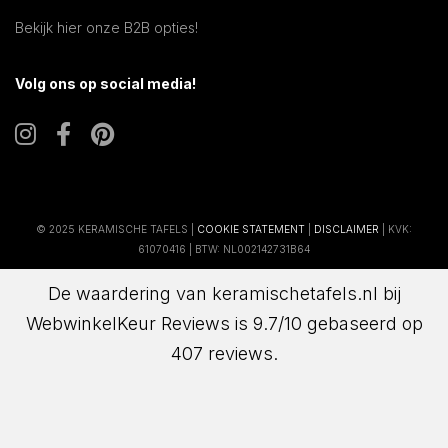
Bekijk hier onze B2B opties!
Volg ons op social media!
© 2025 KERAMISCHE TAFELS |
COOKIE STATEMENT
|
DISCLAIMER
| KVK:
61070416 | BTW: NL002142731B64
De waardering van keramischetafels.nl bij
WebwinkelKeur Reviews
is 9.7/10 gebaseerd op
407 reviews.