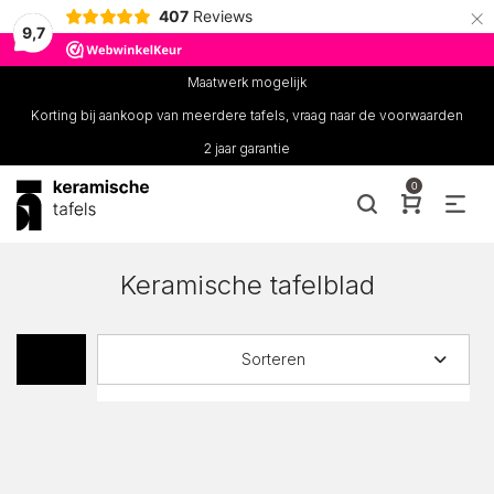
×
407
Reviews
9,7
Maatwerk mogelijk
Korting bij aankoop van meerdere tafels, vraag naar de voorwaarden
2 jaar garantie
0
Keramische tafelblad
Sorteren