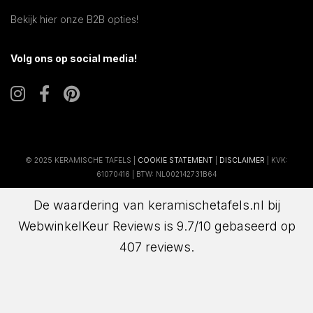
Bekijk hier onze B2B opties!
Volg ons op social media!
© 2025 KERAMISCHE TAFELS |
COOKIE STATEMENT
|
DISCLAIMER
| KVK:
61070416 | BTW: NL002142731B64
De waardering van keramischetafels.nl bij
WebwinkelKeur Reviews
is 9.7/10 gebaseerd op
407 reviews.