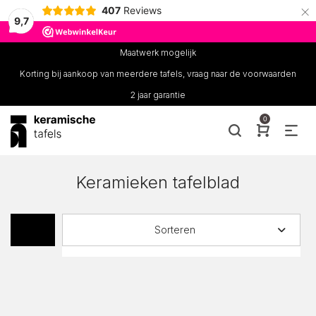
×
407
Reviews
9,7
Maatwerk mogelijk
Korting bij aankoop van meerdere tafels, vraag naar de voorwaarden
2 jaar garantie
0
Keramieken tafelblad
Sorteren