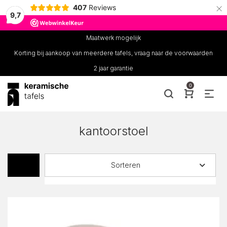
×
407
Reviews
9,7
Maatwerk mogelijk
Korting bij aankoop van meerdere tafels, vraag naar de voorwaarden
2 jaar garantie
0
kantoorstoel
Sorteren