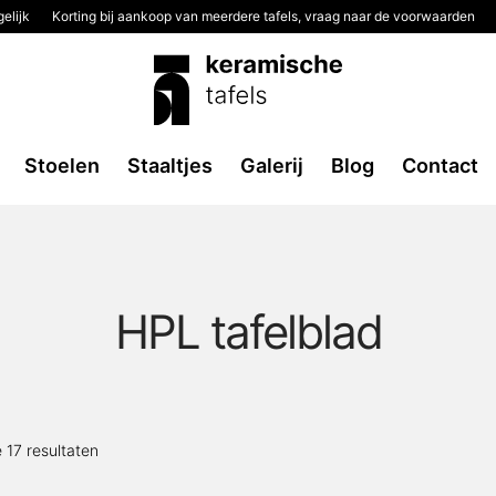
elijk
Korting bij aankoop van meerdere tafels, vraag naar de voorwaarden
Stoelen
Staaltjes
Galerij
Blog
Contact
HPL tafelblad
Gesorteerd
e 17 resultaten
op