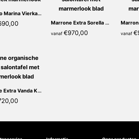
Blue Oro Marina Vierkant
Marrone Extra Sorella Ovaal
690,00
€
970,00
€
vanaf
vanaf
Marrone Extra Vanda Kiezel
720,00