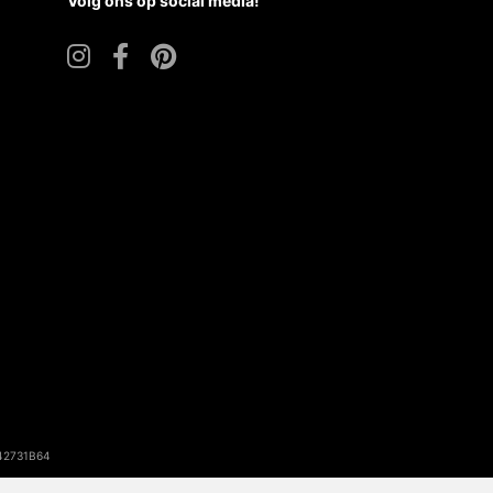
Volg ons op social media!
142731B64