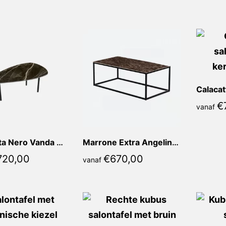
populariteit
€
vanaf
Calacatta Nero Vanda Kiezel
Marrone Extra Angelina Recht
720,00
€
670,00
vanaf