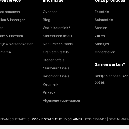
tenservice
Informatie
Onze producten
act opnemen
Over ons
Eettafels
llen & bezorgen
Blog
Salontafels
en
Wat is keramiek?
Stoelen
tie & klachten
Marmerlook tafels
Zuilen
tijd & verzendkosten
Natuursteen tafels
Staaltjes
urneren
Granieten tafels
Onderstellen
Stenen tafels
Samenwerken?
Marmeren tafels
Bekijk hier onze B2B
Betonlook tafels
opties!
Keurmerk
Privacy
Algemene voorwaarden
KERAMISCHE TAFELS |
COOKIE STATEMENT
|
DISCLAIMER
| KVK: 61070416 | BTW: NL002