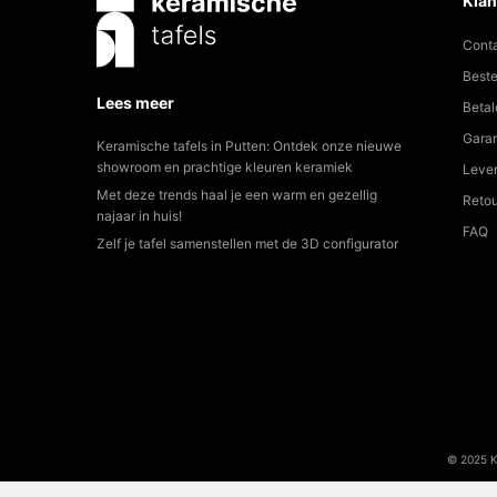
Klan
Cont
Beste
Lees meer
Betal
Garan
Keramische tafels in Putten: Ontdek onze nieuwe
showroom en prachtige kleuren keramiek
Lever
Met deze trends haal je een warm en gezellig
Reto
najaar in huis!
FAQ
Zelf je tafel samenstellen met de 3D configurator
© 2025 