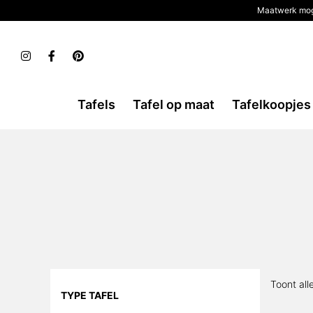
Maatwerk mog
Tafels
Tafel op maat
Tafelkoopjes
Toont all
TYPE TAFEL