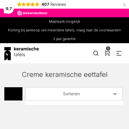
×
407
Reviews
9,7
Maatwerk mogelijk
Korting bij aankoop van meerdere tafels, vraag naar de voorwaarden
2 jaar garantie
0
Creme keramische eettafel
Sorteren