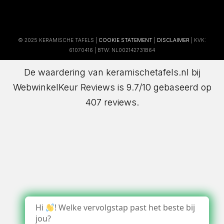
© 2025 KERAMISCHE TAFELS |
COOKIE STATEMENT
|
DISCLAIMER
| KVK:
61070416 | BTW: NL002142731B64
De waardering van keramischetafels.nl bij
WebwinkelKeur Reviews
is 9.7/10 gebaseerd op
407 reviews.
Hi
! Welke vervolgstap past het beste bij
jou?